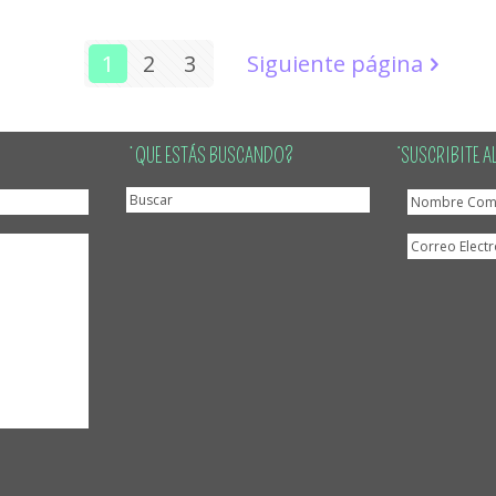
1
2
3
Siguiente página
¿QUE ESTÁS BUSCANDO?
¡SUSCRIBITE A